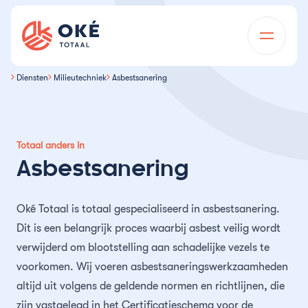
Ga naar de inhoud
Oké Totaal
Diensten
Milieutechniek
Asbestsanering
Voor wie
Diensten
Onderwijsinstellingen
Over ons
Totaal anders in
Vastgoedonderhoud
Vastgoedbeheerders
Asbestsanering
Projecten
Dagelijks onderhoud
Wij zijn Oké
Installatietechniek
Overheidsinstellingen
Vacatures
Oké Totaal is totaal gespecialiseerd in asbestsanering.
Mutatieonderhoud
Installatietechniek in de regio
Geschiedenis
Milieutechniek
Woningcorporaties
Dit is een belangrijk proces waarbij asbest veilig wordt
Kennisbank
verwijderd om blootstelling aan schadelijke vezels te
Gevelonderhoud
Advies en projectbegeleiding
Certificeringen
Schoonmaak
Thema’s
Horeca & toerisme
voorkomen. Wij voeren asbestsaneringswerkzaamheden
Opdrachtgevers
altijd uit volgens de geldende normen en richtlijnen, die
Asbest duurzaam afschermen
Schoonmaak bij oplevering
Team
Calamiteitendienst
Kantoren
zijn vastgelegd in het Certificatieschema voor de