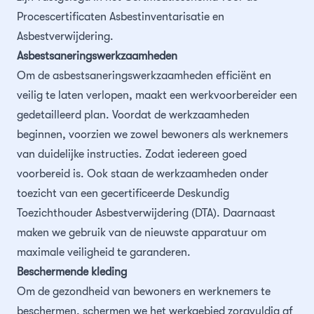
Contact
Asbestsanering
Reguliere schoonmaak
24/7 storingsdienst
Merkbelofte
Procescertificaten Asbestinventarisatie en
Asbestverwijdering.
Chroom-6
Trappenhuisreiniging
Asbestsaneringswerkzaamheden
Om de asbestsaneringswerkzaamheden efficiënt en
Schimmel verwijderen
Specialistisch reinigen
veilig te laten verlopen, maakt een werkvoorbereider een
gedetailleerd plan. Voordat de werkzaamheden
Ontruimingen
beginnen, voorzien we zowel bewoners als werknemers
van duidelijke instructies. Zodat iedereen goed
Ondersteuning op locatie
voorbereid is. Ook staan de werkzaamheden onder
toezicht van een gecertificeerde Deskundig
Toezichthouder Asbestverwijdering (DTA). Daarnaast
maken we gebruik van de nieuwste apparatuur om
maximale veiligheid te garanderen.
Beschermende kleding
Om de gezondheid van bewoners en werknemers te
beschermen, schermen we het werkgebied zorgvuldig af