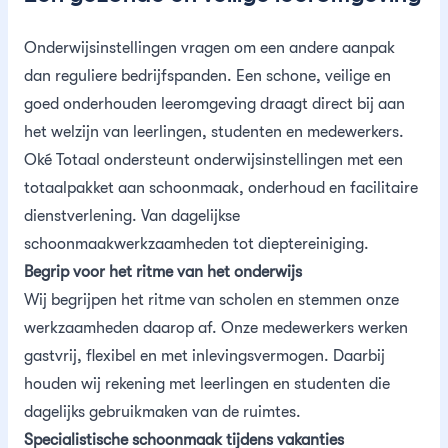
Contact
Asbestsanering
Reguliere schoonmaak
24/7 storingsdienst
Merkbelofte
Onderwijsinstellingen vragen om een andere aanpak
Chroom-6
Trappenhuisreiniging
dan reguliere bedrijfspanden. Een schone, veilige en
goed onderhouden leeromgeving draagt direct bij aan
Schimmel verwijderen
Specialistisch reinigen
het welzijn van leerlingen, studenten en medewerkers.
Oké Totaal ondersteunt onderwijsinstellingen met een
Ontruimingen
totaalpakket aan schoonmaak, onderhoud en facilitaire
dienstverlening. Van dagelijkse
Ondersteuning op locatie
schoonmaakwerkzaamheden tot dieptereiniging.
Begrip voor het ritme van het onderwijs
Wij begrijpen het ritme van scholen en stemmen onze
werkzaamheden daarop af. Onze medewerkers werken
gastvrij, flexibel en met inlevingsvermogen. Daarbij
houden wij rekening met leerlingen en studenten die
dagelijks gebruikmaken van de ruimtes.
Specialistische schoonmaak tijdens vakanties