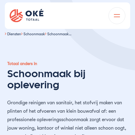
Ga naar de inhoud
Oké Totaal
Diensten
Schoonmaak
Schoonmaak bij oplevering
Voor wie
Diensten
Onderwijsinstellingen
Over ons
Totaal anders in
Vastgoedonderhoud
Vastgoedbeheerders
Schoonmaak bij
Projecten
Dagelijks onderhoud
Wij zijn Oké
Installatietechniek
Overheidsinstellingen
oplevering
Vacatures
Mutatieonderhoud
Installatietechniek in de regio
Geschiedenis
Milieutechniek
Woningcorporaties
Grondige reinigen van sanitair, het stofvrij maken van
Kennisbank
Gevelonderhoud
Advies en projectbegeleiding
Certificeringen
plinten of het afvoeren van klein bouwafval af: een
Schoonmaak
Thema’s
Horeca & toerisme
professionele opleveringsschoonmaak zorgt ervoor dat
Opdrachtgevers
Asbest duurzaam afschermen
Schoonmaak bij oplevering
Team
jouw woning, kantoor of winkel niet alleen schoon oogt,
Calamiteitendienst
Kantoren