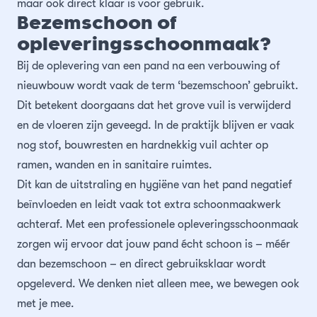
Contact
maar ook direct klaar is voor gebruik.
Asbestsanering
Reguliere schoonmaak
24/7 storingsdienst
Merkbelofte
Bezemschoon of
opleveringsschoonmaak?
Chroom-6
Trappenhuisreiniging
Bij de oplevering van een pand na een verbouwing of
nieuwbouw wordt vaak de term ‘bezemschoon’ gebruikt.
Schimmel verwijderen
Specialistisch reinigen
Dit betekent doorgaans dat het grove vuil is verwijderd
en de vloeren zijn geveegd. In de praktijk blijven er vaak
Ontruimingen
nog stof, bouwresten en hardnekkig vuil achter op
ramen, wanden en in sanitaire ruimtes.
Ondersteuning op locatie
Dit kan de uitstraling en hygiëne van het pand negatief
beïnvloeden en leidt vaak tot extra schoonmaakwerk
achteraf. Met een professionele opleveringsschoonmaak
zorgen wij ervoor dat jouw pand écht schoon is – méér
dan bezemschoon – en direct gebruiksklaar wordt
opgeleverd. We denken niet alleen mee, we bewegen ook
met je mee.