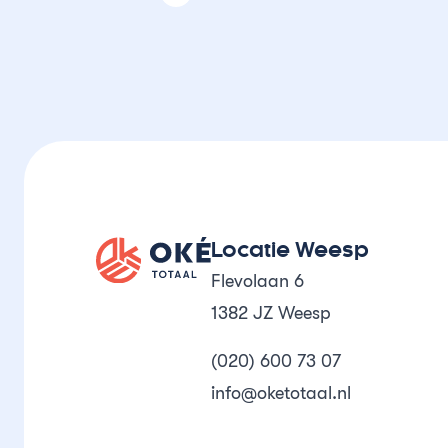
Oké Totaal
Locatie Weesp
Flevolaan 6
1382 JZ Weesp
(020) 600 73 07
info@oketotaal.nl