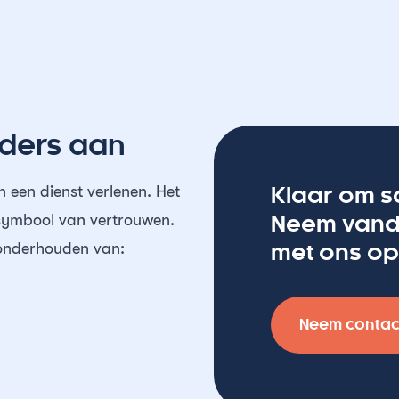
nders aan
 een dienst verlenen. Het
Klaar om s
n symbool van vertrouwen.
Neem vand
l onderhouden van:
met ons op
Neem contac