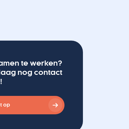
amen te werken?
aag nog contact
!
t op