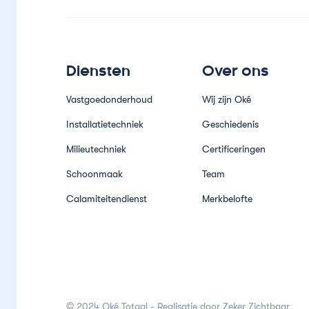
Diensten
Over ons
Vastgoedonderhoud
Wij zijn Oké
Installatietechniek
Geschiedenis
Milieutechniek
Certificeringen
Schoonmaak
Team
Calamiteitendienst
Merkbelofte
© 2024 Oké Totaal - Realisatie door
Zeker Zichtbaar