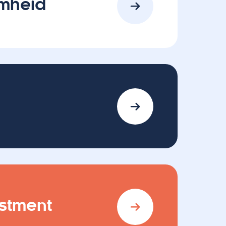
mheid
estment