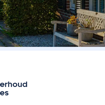
derhoud
ies