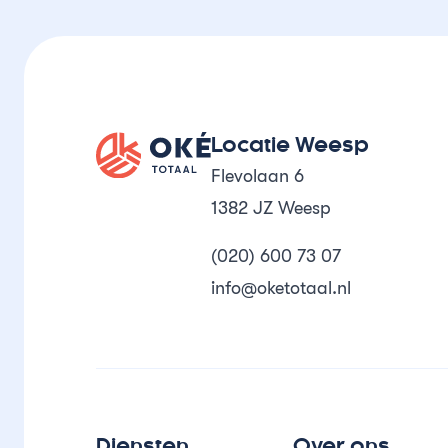
Oké Totaal
Locatie Weesp
Flevolaan 6
1382 JZ Weesp
(020) 600 73 07
info@oketotaal.nl
Diensten
Over ons