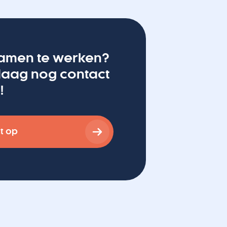
amen te werken?
aag nog contact
!
t op