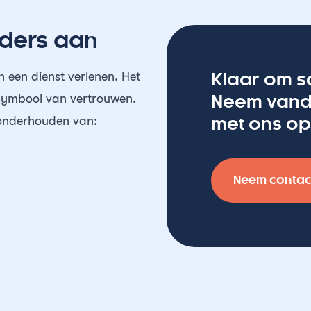
nders aan
 een dienst verlenen. Het
Klaar om s
n symbool van vertrouwen.
Neem vand
l onderhouden van:
met ons op
Neem contac