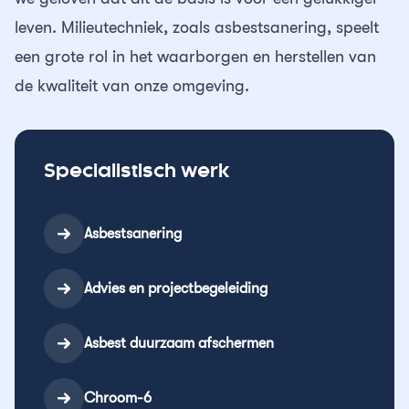
Contact
Asbestsanering
Reguliere schoonmaak
24/7 storingsdienst
Merkbelofte
leven. Milieutechniek, zoals asbestsanering, speelt
een grote rol in het waarborgen en herstellen van
Chroom-6
Trappenhuisreiniging
de kwaliteit van onze omgeving.
Schimmel verwijderen
Specialistisch reinigen
Ontruimingen
Specialistisch werk
Ondersteuning op locatie
Asbestsanering
Advies en projectbegeleiding
Asbest duurzaam afschermen
Chroom-6