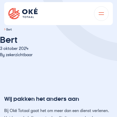
Ga naar de inhoud
Oké Totaal
Bert
Voor wie
Bert
Diensten
Onderwijsinstellingen
3 oktober 2024
By
zekerzichtbaar
Over ons
Vastgoedonderhoud
Vastgoedbeheerders
Projecten
Dagelijks onderhoud
Wij zijn Oké
Installatietechniek
Overheidsinstellingen
Vacatures
Mutatieonderhoud
Installatietechniek in de regio
Geschiedenis
Milieutechniek
Woningcorporaties
Kennisbank
Gevelonderhoud
Advies en projectbegeleiding
Certificeringen
Schoonmaak
Thema’s
Wij pakken het anders aan
Horeca & toerisme
Opdrachtgevers
Asbest duurzaam afschermen
Schoonmaak bij oplevering
Team
Bij Oké Totaal gaat het om meer dan een dienst verlenen.
Calamiteitendienst
Kantoren