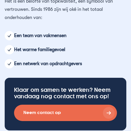
Contact
Het is een belofte van topkwaliteit, een symbool van
Asbestsanering
Reguliere schoonmaak
24/7 storingsdienst
Merkbelofte
vertrouwen. Sinds 1986 zijn wij oké in het totaal
onderhouden van:
Chroom-6
Trappenhuisreiniging
Een team van vakmensen
Schimmel verwijderen
Specialistisch reinigen
Het warme familiegevoel
Ontruimingen
Een netwerk van opdrachtgevers
Ondersteuning op locatie
Klaar om samen te werken? Neem
vandaag nog contact met ons op!
Neem contact op