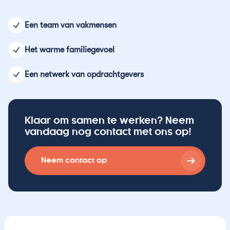
Contact
Asbestsanering
Reguliere schoonmaak
24/7 storingsdienst
Merkbelofte
Een team van vakmensen
Chroom-6
Trappenhuisreiniging
Het warme familiegevoel
Schimmel verwijderen
Specialistisch reinigen
Een netwerk van opdrachtgevers
Ontruimingen
Ondersteuning op locatie
Klaar om samen te werken? Neem
vandaag nog contact met ons op!
Neem contact op