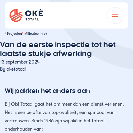
Ga naar de inhoud
Oké Totaal
Projecten
Milieutechniek
Voor wie
Van de eerste inspectie tot het
Diensten
Onderwijsinstellingen
laatste stukje afwerking
13 september 2024
Over ons
Vastgoedonderhoud
Vastgoedbeheerders
By
oketotaal
Projecten
Dagelijks onderhoud
Wij zijn Oké
Installatietechniek
Overheidsinstellingen
Vacatures
Wij pakken het anders aan
Mutatieonderhoud
Installatietechniek in de regio
Geschiedenis
Milieutechniek
Woningcorporaties
Kennisbank
Bij Oké Totaal gaat het om meer dan een dienst verlenen.
Gevelonderhoud
Advies en projectbegeleiding
Certificeringen
Schoonmaak
Thema’s
Het is een belofte van topkwaliteit, een symbool van
Horeca & toerisme
Opdrachtgevers
vertrouwen. Sinds 1986 zijn wij oké in het totaal
Asbest duurzaam afschermen
Schoonmaak bij oplevering
Team
Calamiteitendienst
Kantoren
onderhouden van: