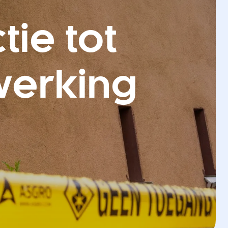
tie tot
fwerking