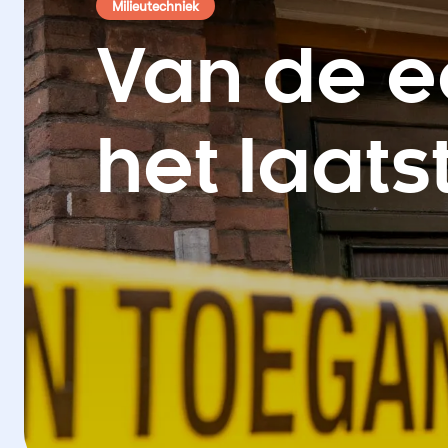
Milieutechniek
Van de ee
het laats