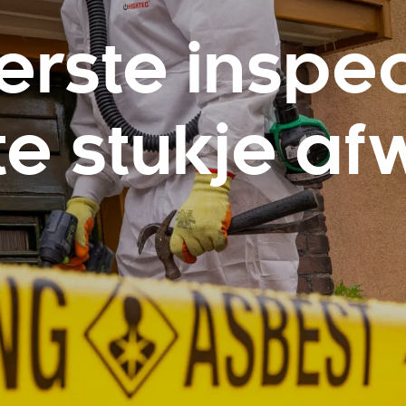
rste inspec
te stukje a