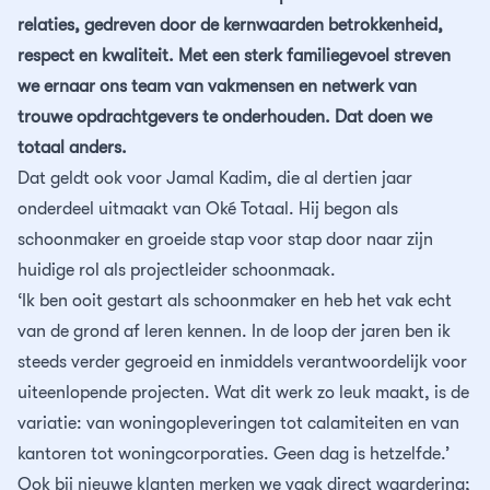
Contact
Asbestsanering
Reguliere schoonmaak
24/7 storingsdienst
Merkbelofte
relaties, gedreven door de kernwaarden betrokkenheid,
respect en kwaliteit. Met een sterk familiegevoel streven
Chroom-6
Trappenhuisreiniging
we ernaar ons team van vakmensen en netwerk van
trouwe opdrachtgevers te onderhouden. Dat doen we
Schimmel verwijderen
Specialistisch reinigen
totaal anders.
Dat geldt ook voor Jamal Kadim, die al dertien jaar
Ontruimingen
onderdeel uitmaakt van Oké Totaal. Hij begon als
schoonmaker en groeide stap voor stap door naar zijn
Ondersteuning op locatie
huidige rol als projectleider schoonmaak.
‘Ik ben ooit gestart als schoonmaker en heb het vak echt
van de grond af leren kennen. In de loop der jaren ben ik
steeds verder gegroeid en inmiddels verantwoordelijk voor
uiteenlopende projecten. Wat dit werk zo leuk maakt, is de
variatie: van woningopleveringen tot calamiteiten en van
kantoren tot woningcorporaties. Geen dag is hetzelfde.’
Ook bij nieuwe klanten merken we vaak direct waardering;