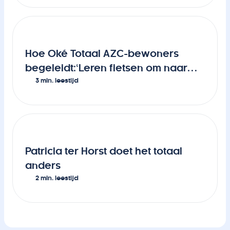
Hoe Oké Totaal AZC-bewoners
begeleidt:‘Leren fietsen om naar
3 min. leestijd
werk te kunnen’
Patricia ter Horst doet het totaal
anders
2 min. leestijd