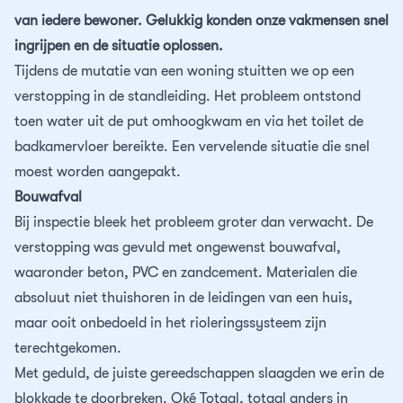
Contact
Asbestsanering
Reguliere schoonmaak
24/7 storingsdienst
Merkbelofte
van iedere bewoner. Gelukkig konden onze vakmensen snel
ingrijpen en de situatie oplossen.
Chroom-6
Trappenhuisreiniging
Tijdens de mutatie van een woning stuitten we op een
verstopping in de standleiding. Het probleem ontstond
Schimmel verwijderen
Specialistisch reinigen
toen water uit de put omhoogkwam en via het toilet de
badkamervloer bereikte. Een vervelende situatie die snel
Ontruimingen
moest worden aangepakt.
Bouwafval
Ondersteuning op locatie
Bij inspectie bleek het probleem groter dan verwacht. De
verstopping was gevuld met ongewenst bouwafval,
waaronder beton, PVC en zandcement. Materialen die
absoluut niet thuishoren in de leidingen van een huis,
maar ooit onbedoeld in het rioleringssysteem zijn
terechtgekomen.
Met geduld, de juiste gereedschappen slaagden we erin de
blokkade te doorbreken. Oké Totaal, totaal anders in