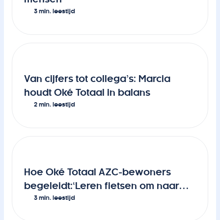
3 min. leestijd
Van cijfers tot collega’s: Marcia
houdt Oké Totaal in balans
2 min. leestijd
Hoe Oké Totaal AZC-bewoners
begeleidt:‘Leren fietsen om naar
3 min. leestijd
werk te kunnen’